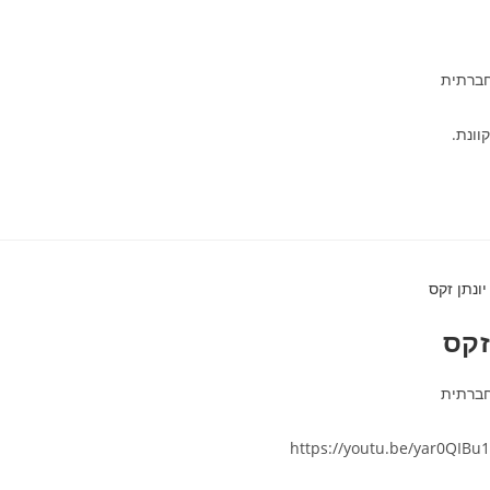
חברתית
וונת.
זקס
חברתית