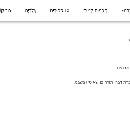
חְנוּ?
תָּכְנִיּוֹת לִמּוּד
10 סִפּוּרִים
גָּלֶרְיָה
צוֹר קֶש
חברתית
ברת דברי תורה בנושא ט"ו בשבט.