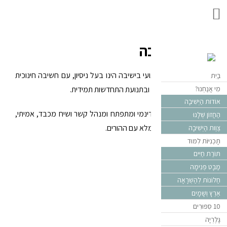
צוות הישיבה
הצוות החינוכי והמקצועי בישיבה הינו בעל ניסיון, עם חשיבה חינוכית
בַּיִת
מִי אֲנַחְנוּ?
וקשובה, בראש פתוח ובתנועת התחדשות תמידית.
אוֹדוֹת הַיְּשִׁיבָה
הצוות מגוון, מגובש, דינמי ומתפתח ומנהל קשר ושיח מכבד, אמיתי,
הַחֲזוֹן שֶׁלָּנוּ
קרוב ומכיל ובשיתוף מלא עם ההורים.
צֶּוֶות הַיְּשִׁיבָה
תָּכְנִיּוֹת לִמּוּד
תּוֹרַת חַיִּים
מַבָּט פְּנִימָה
חַלּוֹנוֹת לְהַשְׁרָאָה
אֶרֶץ וְשָׁמָיִם
10 סִפּוּרִים
גָּלֶרְיָה