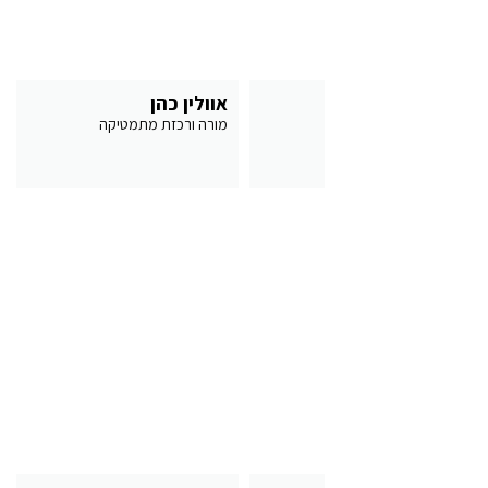
הרב אהוד שרגא
אוולין כהן
ר"מ
מורה ורכזת מתמטיקה