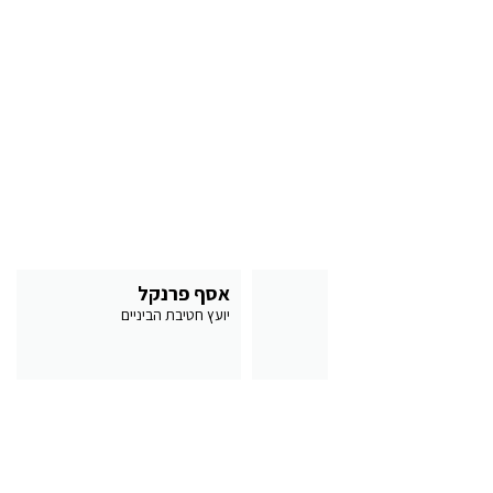
הרב אמיר דדון
אסף פרנקל
מנהל חטיבת הביניים
יועץ חטיבת הביניים