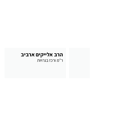
מיקי פישמן
הרב אלייקים ארביב
יועץ, חטיבה עליונה
ר"מ ורכז בגרויות