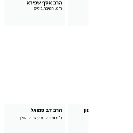
אריאלה ברודאי
הרב אסף שפירא
מורה ורכזת מדעים
ר"מ, חטיבת ביניים
הרב פנחס יעקובסון
הרב דב סמואל
ר"מ, חטיבה עליונה
ר"מ ומוביל מסע שביל הגולן